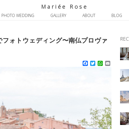
Mariée Rose
PHOTO WEDDING
GALLERY
ABOUT
BLOG
REC
でフォトウェディング〜南仏プロヴァ
Facebook
Twitter
WhatsApp
Email