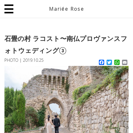
Mariée Rose
JP
EN
石畳の村 ラコスト〜南仏プロヴァンスフ
ォトウェディング③
PHOTO
|
2019.10.25
Facebook
Twitter
What
Em