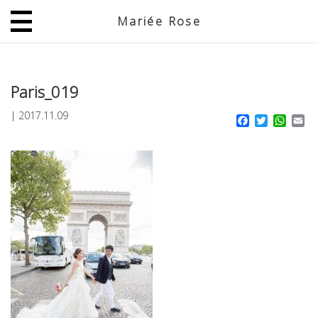
Mariée Rose
JP
EN
Paris_019
|
2017.11.09
Facebook
Twitter
What
Em