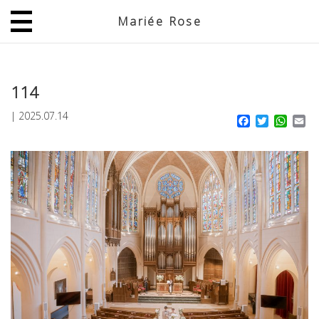
Mariée Rose
JP
EN
114
|
2025.07.14
Facebook
Twitter
What
Em