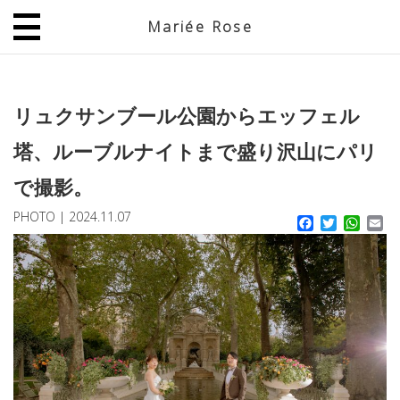
Mariée Rose
JP
EN
リュクサンブール公園からエッフェル
塔、ルーブルナイトまで盛り沢山にパリ
で撮影。
PHOTO
|
2024.11.07
Facebook
Twitter
What
Em