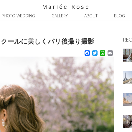
Mariée Rose
PHOTO WEDDING
GALLERY
ABOUT
BLOG
REC
＆クールに美しくパリ後撮り撮影
Facebook
Twitter
WhatsApp
Email