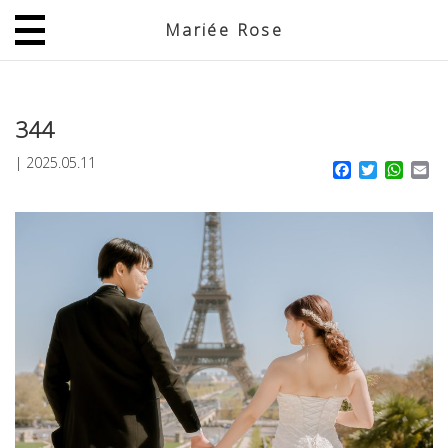
Mariée Rose
JP
EN
344
|
2025.05.11
Facebook
Twitter
What
Em