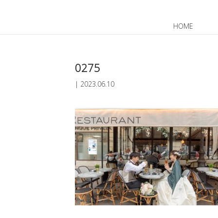
HOME
JP
EN
0275
|
2023.06.10