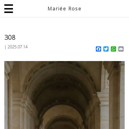
Mariée Rose
JP
EN
308
|
2025.07.14
Facebook
Twitter
What
Em