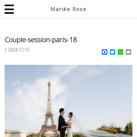
Mariée Rose
JP
EN
Couple-session-paris-18
|
2024.12.15
Facebook
Twitter
What
Em