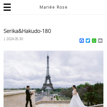
Mariée Rose
JP
EN
Serika&Hakudo-180
|
2024.05.30
Facebook
Twitter
What
Em