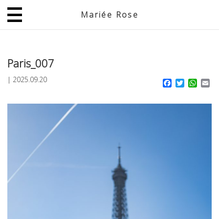
Mariée Rose
JP
EN
Paris_007
|
2025.09.20
Facebook
Twitter
What
Em