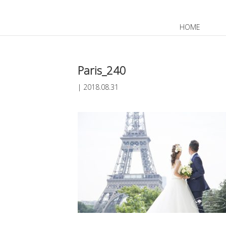
HOME
JP
EN
Paris_240
|
2018.08.31