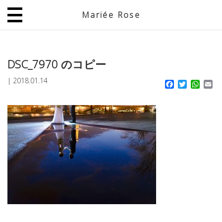
Mariée Rose
JP
EN
DSC_7970 のコピー
|
2018.01.14
Facebook
Twitter
What
Em