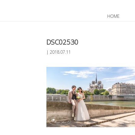
HOME
JP
EN
DSC02530
|
2018.07.11