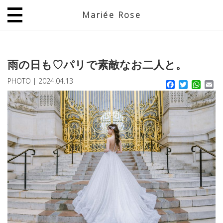
Mariée Rose
JP
EN
雨の日も♡パリで素敵なお二人と。
PHOTO
|
2024.04.13
Facebook
Twitter
What
Em